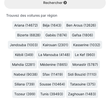
Rechercher
Trouvez des voitures par région
Ariana (14672)
Béja (1643)
Ben Arous (12626)
Bizerte (6828)
Gabès (1874)
Gafsa (1806)
Jendouba (1003)
Kairouan (2301)
Kasserine (1032)
Kébili (349)
La Manouba (4148)
Le Kef (960)
Mahdia (2281)
Médenine (1865)
Monastir (5787)
Nabeul (9038)
Sfax (11419)
Sidi Bouzid (1110)
Siliana (739)
Sousse (10464)
Tataouine (375)
Tozeur (399)
Tunis (39493)
Zaghouan (1483)