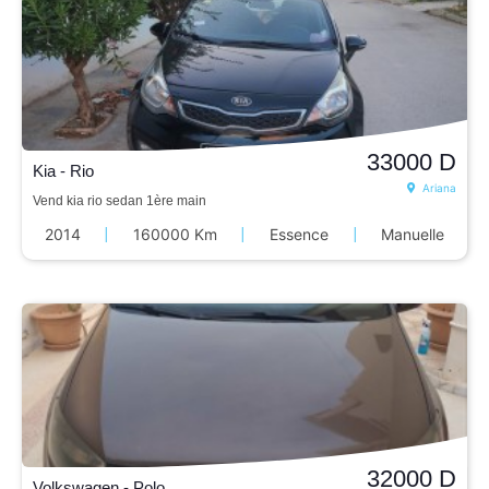
33000
D
Kia - Rio
Ariana
Vend kia rio sedan 1ère main
2014
|
160000 Km
|
Essence
|
Manuelle
32000
D
Volkswagen - Polo