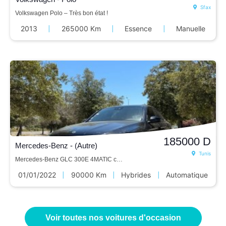
Sfax
Volkswagen Polo – Très bon état !
2013
|
265000 Km
|
Essence
|
Manuelle
185000
D
Mercedes-Benz - (Autre)
Tunis
Mercedes-Benz GLC 300E 4MATIC coupé AMG Line
01/01/2022
|
90000 Km
|
Hybrides
|
Automatique
Voir toutes nos voitures d'occasion