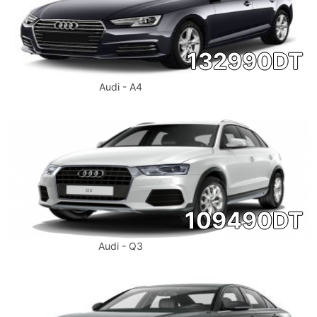
132990
DT
Audi - A4
109490
DT
Audi - Q3