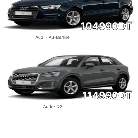
104990
DT
Audi - A3-Berline
114990
DT
Audi - Q2