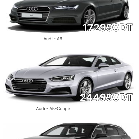
172990
DT
Audi - A6
244990
DT
Audi - A5-Coupé