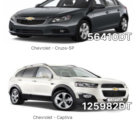
56410
DT
Chevrolet - Cruze-5P
125982
DT
Chevrolet - Captiva