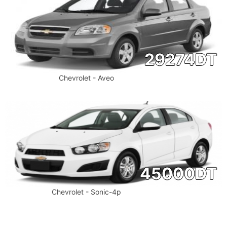
29274
DT
Chevrolet - Aveo
45000
DT
Chevrolet - Sonic-4p