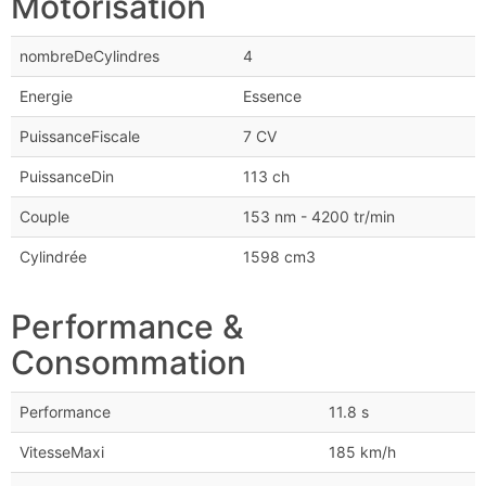
Motorisation
nombreDeCylindres
4
Energie
Essence
PuissanceFiscale
7 CV
PuissanceDin
113 ch
Couple
153 nm - 4200 tr/min
Cylindrée
1598 cm3
Performance &
Consommation
Performance
11.8 s
VitesseMaxi
185 km/h