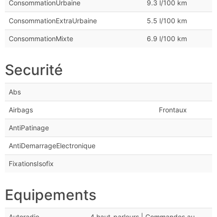
ConsommationUrbaine
9.3 l/100 km
ConsommationExtraUrbaine
5.5 l/100 km
ConsommationMixte
6.9 l/100 km
Securité
Abs
Airbags
Frontaux
AntiPatinage
AntiDemarrageElectronique
FixationsIsofix
Equipements
Autoradio
4 haut-parleurs | Commandes au