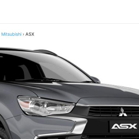
›
Mitsubishi
›
ASX