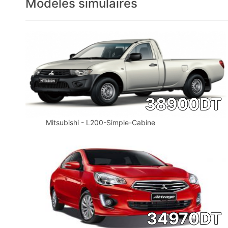
Modèles simulaires
38900
DT
Mitsubishi - L200-Simple-Cabine
34970
DT