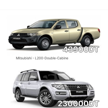
43900
DT
Mitsubishi - L200-Double-Cabine
230000
DT