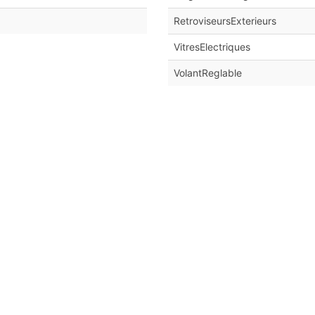
RetroviseursExterieurs
VitresElectriques
VolantReglable