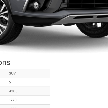
ons
SUV
5
4300
1770