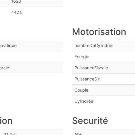
1620
442 L
Motorisation
omatique
nombreDeCylindres
Energie
grale
PuissanceFiscale
PuissanceDin
Couple
Cylindrée
ion
Securité
11.4 s
Abs