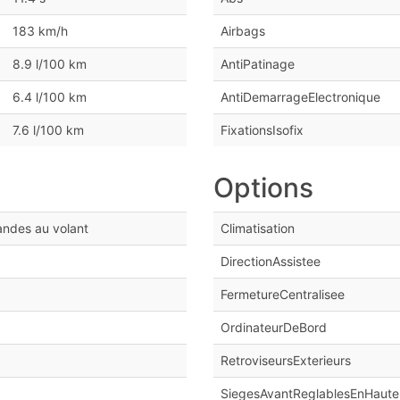
183 km/h
Airbags
8.9 l/100 km
AntiPatinage
6.4 l/100 km
AntiDemarrageElectronique
7.6 l/100 km
FixationsIsofix
Options
andes au volant
Climatisation
DirectionAssistee
FermetureCentralisee
OrdinateurDeBord
RetroviseursExterieurs
SiegesAvantReglablesEnHaute