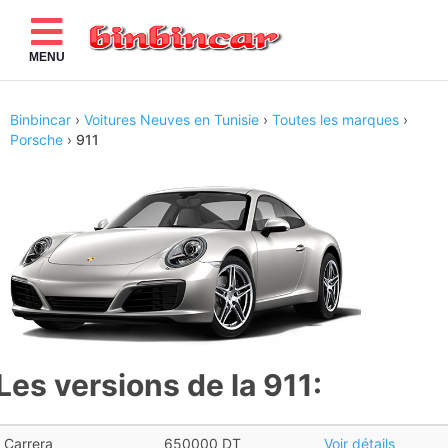
MENU
Binbincar
›
Voitures Neuves en Tunisie
›
Toutes les marques
›
Porsche
›
911
Les versions de la 911:
Carrera
650000 DT
Voir détails