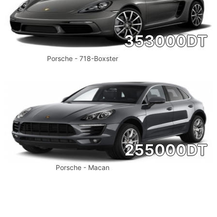
353000
DT
Porsche - 718-Boxster
255000
DT
Porsche - Macan