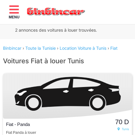
MENU
2
annonces des voitures à louer
trouvées.
Binbincar
›
Toute la Tunisie
›
Location Voiture à Tunis
›
Fiat
Voitures Fiat à louer Tunis
70
D
Fiat - Panda
Tunis
Fiat Panda à louer