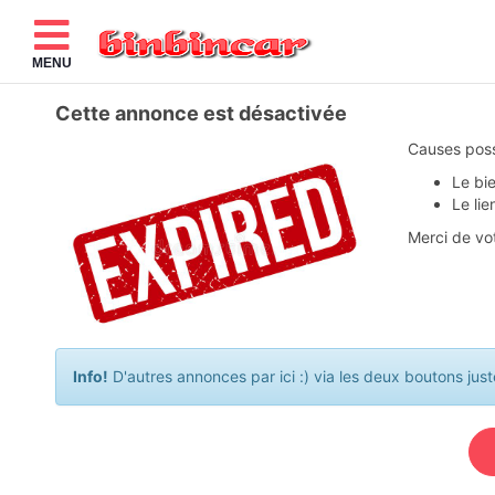
MENU
Cette annonce est désactivée
Causes poss
Le bi
Le lie
Merci de vo
Info!
D'autres annonces par ici :) via les deux boutons jus