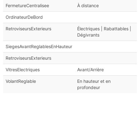
FermetureCentralisee
À distance
OrdinateurDeBord
RetroviseursExterieurs
Électriques | Rabattables |
Dégivrants
SiegesAvantReglablesEnHauteur
RetroviseursExterieurs
VitresElectriques
Avant/Arrière
VolantReglable
En hauteur et en
profondeur