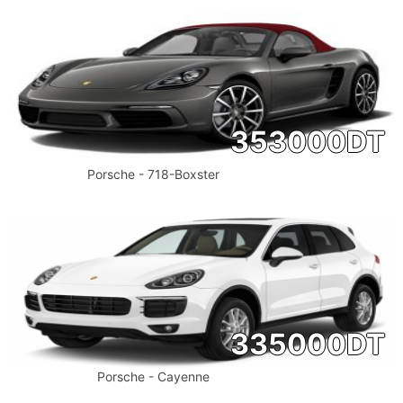
353000
DT
Porsche - 718-Boxster
335000
DT
Porsche - Cayenne