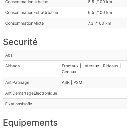
ConsommationUrbaine
8.5 l/100 km
ConsommationExtraUrbaine
6.5 l/100 km
ConsommationMixte
7.3 l/100 km
Securité
Abs
Airbags
Frontaux | Latéraux | Rideaux |
Genoux
AntiPatinage
ASR | PSM
AntiDemarrageElectronique
FixationsIsofix
Equipements