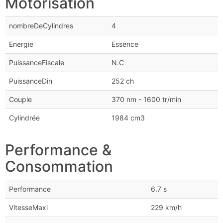
Motorisation
nombreDeCylindres
4
Energie
Essence
PuissanceFiscale
N.C
PuissanceDin
252 ch
Couple
370 nm - 1600 tr/min
Cylindrée
1984 cm3
Performance &
Consommation
Performance
6.7 s
VitesseMaxi
229 km/h